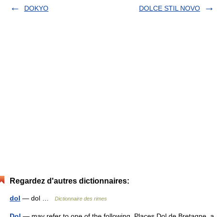
DOKYO
DOLCE STIL NOVO
Regardez d'autres dictionnaires:
dol
— dol …
Dictionnaire des rimes
Dol
— may refer to one of the following. Places Dol de Bretagne, a