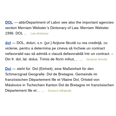
DOL
— abbrDepartment of Labor see also the important agencies
section Merriam Webster’s Dictionary of Law. Merriam Webster.
1996. DOL …
Law dictionary
dol
— DOL, doluri, s.n. (jur.) Acţiune făcută cu rea credinţă, cu
viclenie, pentru a determina pe cineva să încheie un contract
nefavorabil sau să admită o clauză defavorabilă într un contract. –
Din fr. dol, lat. dolus. Trimis de florin mihut,… …
Dicționar Român
Dol
— steht für: Dol (Einheit), eine Maßeinheit für den
Schmerzgrad Geografie: Dol de Bretagne, Gemeinde im
französischen Département Ille et Vilaine Dol, Ortsteil von
Máslovice in Tschechien Kanton Dol de Bretagne im französischen
Département Ille et… …
Deutsch Wikipedia