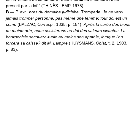
prescrit par la loi`` (THINÈS-LEMP. 1975).
B.—
P. ext., hors du domaine judiciaire.
Tromperie.
Je ne veux
jamais tromper personne, pas même une femme; tout dol est un
crime
(BALZAC,
Corresp.,
1835, p. 154).
Après la curée des biens
de mainmorte, nous assisterons au dol des valeurs vivantes. La
bourgeoisie secouera-t-elle au moins son apathie, lorsque l'on
forcera sa caisse? dit M. Lampre
(HUYSMANS,
Oblat,
t. 2, 1903,
p. 83).