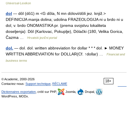
Universal-Lexikon
dol
— dȏl (dȏ1) m <G dȍla, N mn dòlovi/dȏli jez. knjiž.>
DEFINICIJA manja dolina; udolina FRAZEOLOGIJA ni u brdo ni u
dol, v. brdo ONOMASTIKA pr. (prema svojstvu lokaliteta
doseljenja): Dȏl (Karlovac, Pokuplje), Dòlački (180, Velika Gorica,
Čazma …
Hrvatski jezični portal
dol.
— dol. dol. written abbreviation for dollar * * * dol. ► MONEY
WRITTEN ABBREVIATION for DOLLAR(Cf. ↑dollar) …
Financial and
business terms
© Academic, 2000-2026
18+
Contactez-nous:
Support technique
,
RÉCLAME
Dictionnaires exportation
, créé sur PHP,
Joomla,
Drupal,
WordPress, MODx.