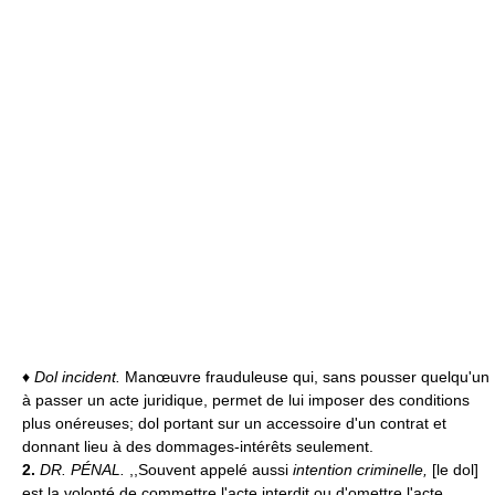
♦
Dol incident.
Manœuvre frauduleuse qui, sans pousser quelqu'un
à passer un acte juridique, permet de lui imposer des conditions
plus onéreuses; dol portant sur un accessoire d'un contrat et
donnant lieu à des dommages-intérêts seulement.
2.
DR. PÉNAL.
,,Souvent appelé aussi
intention criminelle,
[le dol]
est la volonté de commettre l'acte interdit ou d'omettre l'acte