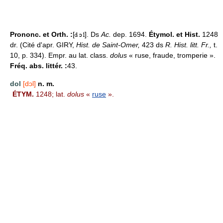
Prononc. et Orth. :
[
]. Ds
Ac.
dep. 1694.
Étymol. et Hist.
1248
dr. (Cité d'apr. GIRY,
Hist. de Saint-Omer,
423 ds
R. Hist. litt. Fr.,
t.
10, p. 334). Empr. au lat. class.
dolus
« ruse, fraude, tromperie ».
Fréq. abs. littér. :
43.
dol
[dɔl]
n. m.
ÉTYM.
1248; lat.
dolus
«
ruse
».