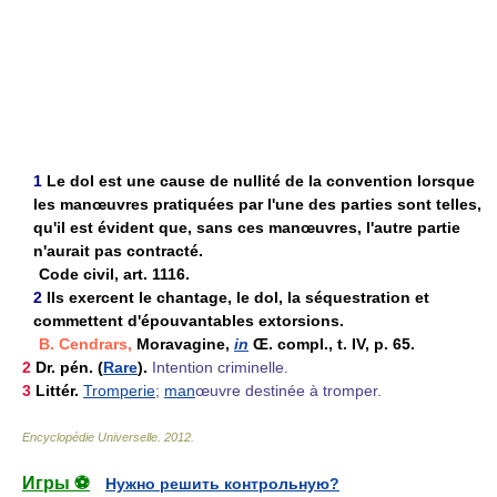
1
Le dol est une cause de nullité de la convention lorsque
les manœuvres pratiquées par l'une des parties sont telles,
qu'il est évident que, sans ces manœuvres, l'autre partie
n'aurait pas contracté.
Code civil, art. 1116.
2
Ils exercent le chantage, le dol, la séquestration et
commettent d'épouvantables extorsions.
B. Cendrars,
Moravagine,
in
Œ. compl., t. IV, p. 65.
2
Dr. pén.
(
Rare
).
Intention criminelle.
3
Littér.
Tromperie
;
man
œuvre destinée à tromper.
Encyclopédie Universelle
.
2012
.
Игры ⚽
Нужно решить контрольную?