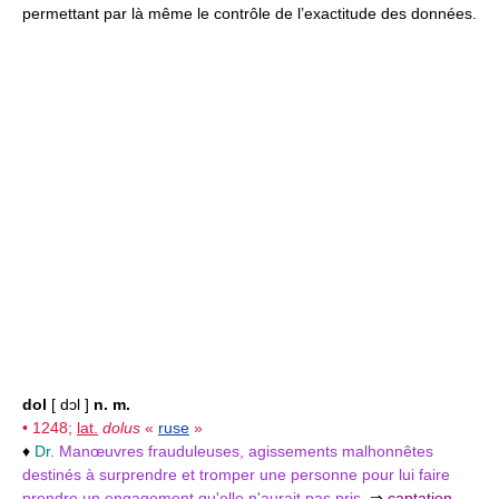
permettant par là même le contrôle de l’exactitude des données.
dol
[ dɔl ]
n. m.
• 1248;
lat.
dolus
«
ruse
»
♦
Dr.
Manœuvres frauduleuses, agissements malhonnêtes
destinés à surprendre et tromper une personne pour lui faire
prendre un engagement qu'elle n'aurait pas pris.
⇒
captation
,