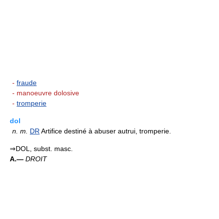
-
fraude
- manoeuvre dolosive
-
tromperie
dol
n.
m.
DR
Artifice destiné à abuser autrui, tromperie.
⇒DOL, subst. masc.
A.—
DROIT