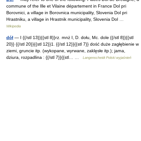
commune of the Ille et Vilaine département in France Dol pri
Borovnici, a village in Borovnica municipality, Slovenia Dol pri
Hrastniku, a village in Hrastnik municipality, Slovenia Dol …
Wikipedia
dół
— I {{/stl 13}}{{stl 8}}rz. mnż I, D. dołu, Mc. dole {{/stl 8}}{{stl
20}} {{/stl 20}}{{stl 12}}1. {{/stl 12}}{{stl 7}} dość duże zagłębienie w
ziemi, gruncie itp. (wykopane, wyrwane, zaklęsłe itp.); jama,
dziura, rozpadlina : {{/stl 7}}{{stl… …
Langenscheidt Polski wyjaśnień