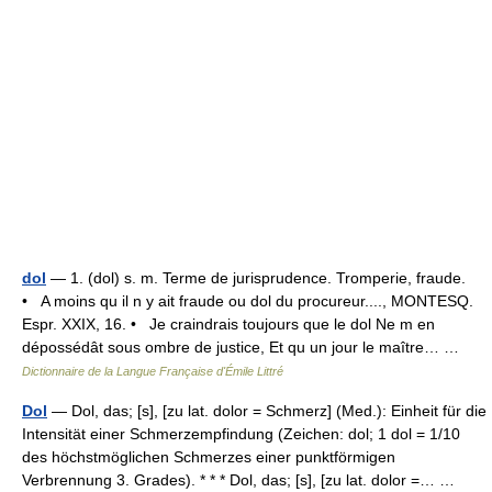
dol
— 1. (dol) s. m. Terme de jurisprudence. Tromperie, fraude.
• A moins qu il n y ait fraude ou dol du procureur...., MONTESQ.
Espr. XXIX, 16. • Je craindrais toujours que le dol Ne m en
dépossédât sous ombre de justice, Et qu un jour le maître… …
Dictionnaire de la Langue Française d'Émile Littré
Dol
— Dol, das; [s], [zu lat. dolor = Schmerz] (Med.): Einheit für die
Intensität einer Schmerzempfindung (Zeichen: dol; 1 dol = 1/10
des höchstmöglichen Schmerzes einer punktförmigen
Verbrennung 3. Grades). * * * Dol, das; [s], [zu lat. dolor =… …