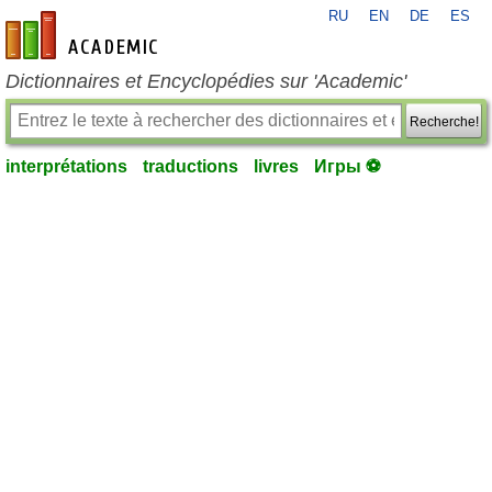
RU
EN
DE
ES
fr-academic.com
Dictionnaires et Encyclopédies sur 'Academic'
Recherche!
interprétations
traductions
livres
Игры ⚽